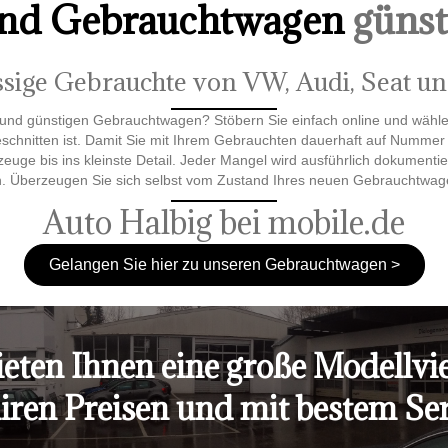
und Gebrauchtwagen
günst
ssige Gebrauchte von VW, Audi, Seat u
 und günstigen Gebrauchtwagen? Stöbern Sie einfach online und wähle
geschnitten ist. Damit Sie mit Ihrem Gebrauchten dauerhaft auf Nummer
euge bis ins kleinste Detail. Jeder Mangel wird ausführlich dokumentie
. Überzeugen Sie sich selbst vom Zustand Ihres neuen Gebrauchtwage
Auto Halbig bei mobile.de
Gelangen Sie hier zu unseren Gebrauchtwagen >
eten Ihnen eine große Modellvie
airen Preisen und mit bestem Ser