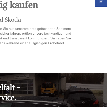
ig kaufen
nd Škoda
n Sie aus unserem breit gefächerten Sortiment
 sicher fahren, prüfen unsere fachkundigen und
rt und transparent kommuniziert. Vertrauen Sie
ns während einer ausgiebigen Probefahrt.
lfalt –
vice.