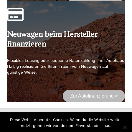
Neuwagen beim Hersteller
finanzieren
Flexibles Leasing oder bequeme Ratenzahlung – mit Autohaus
Halbig realisieren Sie Ihren Traum vom Neuwagen auf
günstige Weise.
Zur Autofinanzierung >
Auto Halbig GmbH & Co. KG I Nürnberger Str. 64 I 91710 Gunzenhausen I
Diese Website benutzt Cookies. Wenn du die Website weiter
Tel.: 0 98 31/80 02-0 I Fax: 0 98 31/80 02-80 I info@auto-halbig.de
nutzt, gehen wir von deinem Einverständnis aus.