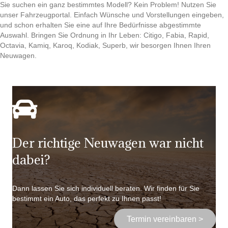
Sie suchen ein ganz bestimmtes Modell? Kein Problem! Nutzen Sie
unser Fahrzeugportal. Einfach Wünsche und Vorstellungen eingeben,
und schon erhalten Sie eine auf Ihre Bedürfnisse abgestimmte
Auswahl. Bringen Sie Ordnung in Ihr Leben: Citigo, Fabia, Rapid,
Octavia, Kamiq, Karoq, Kodiak, Superb, wir besorgen Ihnen Ihren
Neuwagen.
Der richtige Neuwagen war nicht
dabei?
Dann lassen Sie sich individuell beraten. Wir finden für Sie
bestimmt ein Auto, das perfekt zu Ihnen passt!
Termin vereinbaren >